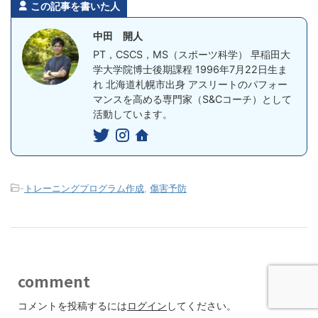
er
この記事を書いた人
中田 開人
PT，CSCS，MS（スポーツ科学） 早稲田大
学大学院博士後期課程 1996年7月22日生ま
れ 北海道札幌市出身 アスリートのパフォー
マンスを高める専門家（S&Cコーチ）として
活動しています。
-
トレーニングプログラム作成
,
傷害予防
comment
コメントを投稿するには
ログイン
してください。