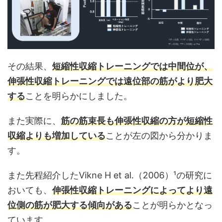
その結果、
短縮性収縮トレーニングでは中間位が、
伸張性収縮トレーニングでは遠位部の筋がより肥大
する
ことを明らかにしました。
また実際に、
筋の筋束長も伸張性収縮の方が短縮性
収縮よりも増加している
ことが左の図から分かりま
す。
また先程紹介したVikne H et al.（2006）¹の研究に
おいても、
伸張性収縮トレーニングによってより遠
位側の筋が肥大する傾向がある
ことが明らかとなっ
ています。