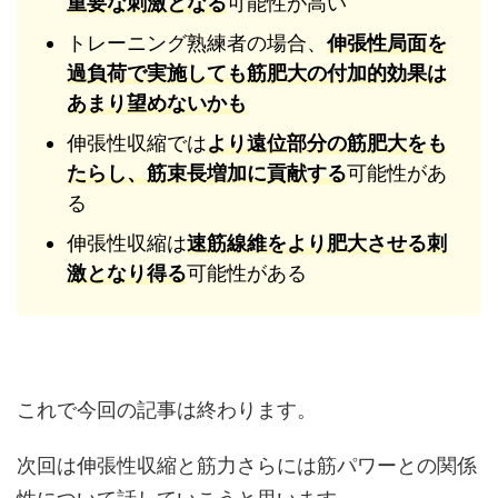
重要な刺激となる
可能性が高い
トレーニング熟練者の場合、
伸張性局面を
過負荷で実施しても筋肥大の付加的効果は
あまり望めないかも
伸張性収縮では
より遠位部分の筋肥大
をも
たらし、筋束長増加に貢献する
可能性があ
る
伸張性収縮は
速筋線維をより肥大させる刺
激となり得る
可能性がある
これで今回の記事は終わります。
次回は伸張性収縮と筋力さらには筋パワーとの関係