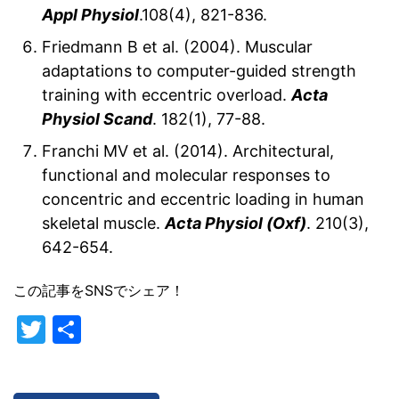
Appl Physiol
.108(4), 821-836.
Friedmann B et al. (2004). Muscular
adaptations to computer-guided strength
training with eccentric overload.
Acta
Physiol Scand
. 182(1), 77-88.
Franchi MV et al. (2014). Architectural,
functional and molecular responses to
concentric and eccentric loading in human
skeletal muscle.
Acta Physiol (Oxf)
. 210(3),
642-654.
この記事をSNSでシェア！
T
共
w
有
itt