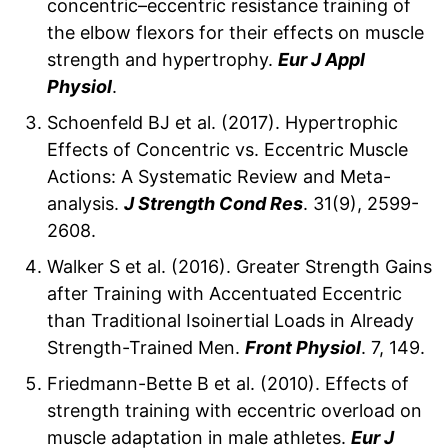
concentric–eccentric resistance training of
the elbow flexors for their effects on muscle
strength and hypertrophy.
Eur J Appl
Physiol
.
Schoenfeld BJ et al. (2017). Hypertrophic
Effects of Concentric vs. Eccentric Muscle
Actions: A Systematic Review and Meta-
analysis.
J Strength Cond Res
. 31(9), 2599-
2608.
Walker S et al. (2016). Greater Strength Gains
after Training with Accentuated Eccentric
than Traditional Isoinertial Loads in Already
Strength-Trained Men.
Front Physiol
. 7, 149.
Friedmann-Bette B et al. (2010). Effects of
strength training with eccentric overload on
muscle adaptation in male athletes.
Eur J