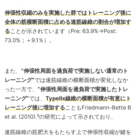
伸張性収縮のみを実施した群ではトレーニング後に
全体の筋横断面積に占める速筋線維の割合が増加す
る
ことが示されています（Pre: 63.9%→Post:
73.0%；＋9.1％）。
また、
”伸張性局面を過負荷で実施しない通常のト
レーニング”
では速筋線維の横断面積が変化しなか
った一方で、
”伸張性局面を過負荷で実施したトレ
ーニング”
では、
TypeⅡx線維の横断面積が有意にト
レーニング後に増加する
こともFriedmann-Bette B
et al. (2010).⁵の研究によって示されており、
速筋線維の筋肥大をもたらす上で伸張性収縮が鍵を