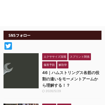
SNSフォロー
T
w
エクササイズ深堀
スプリント関係
itt
傷害予防
解剖学
er
46｜ハムストリングス各筋の役
割の違いをモーメントアームか
ら理解する！？
2026/5/29